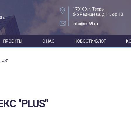
170100, г. Тверь
б-р Радищева, д.11, оф.13
Я »
info@im69.ru
ПРОЕКТЫ
О НАС
НОВОСТИ/БЛОГ
К
LUS"
КС "PLUS"