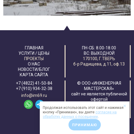
ГЛАВНАЯ
ПН-CБ: 8.00-18.00
УСЛУГИ / ЦЕНЫ
ВС: ВЫХОДНОЙ
ПРОЕКТЫ
170100, Г.ТВЕРЬ
О НАС
б-р Радищева, д.11, оф.13
НОВОСТИ/БЛОГ
КАРТА САЙТА
+7 (4822) 41-50-84
© ООО «ИНЖЕНЕРНАЯ
+7 (910) 934-32-38
МАСТЕРСКАЯ»
сайт не является публичной
info@im69.ru
офертой
дизайн:
АРТГЕНЕРАТОР
Продолжая использовать этот сайт и нажимая
создание и поддержка:
SITE-
кнопку «Принимаю», вы даете
согласие на
ELITE
обработку данных о посещении
.
ПРИНИМАЮ